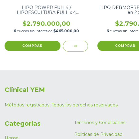
LIPO POWER FULL4 /
LIPO DERMOFRE
LIPOESCULTURA FULL x 4
en 2 
MÓDULOS
$2.790.000,00
$2.790
6
cuotas sin interés de
$465.000,00
6
cuotas sin inter
Clinical YEM
Métodos registrados. Todos los derechos reservados
Categorías
Términos y Condiciones
Politicas de Privacidad
Home