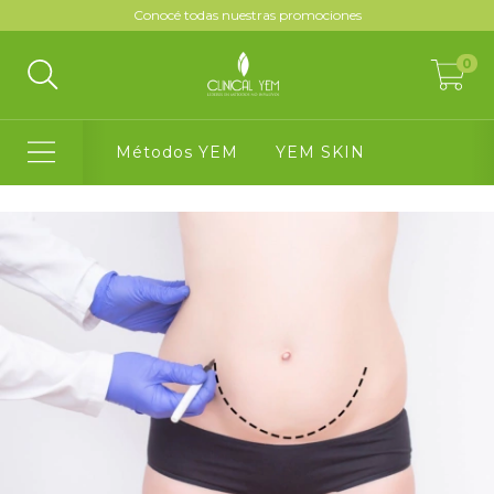
Conocé todas nuestras promociones
0
Métodos YEM
YEM SKIN